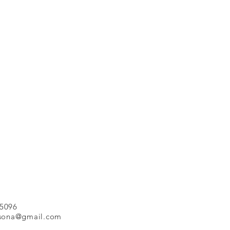
6415096
rsona@gmail.com