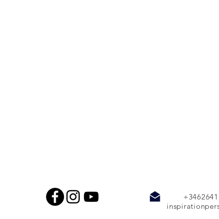
+3462
inspirationpe