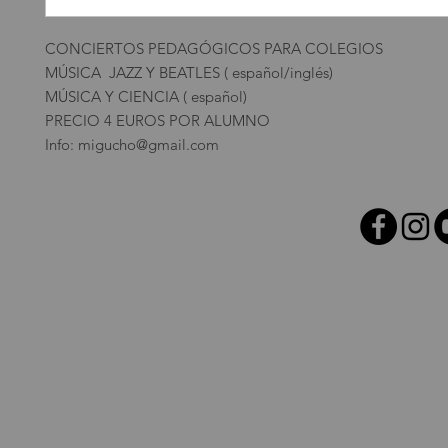
CONCIERTOS PEDAGÓGICOS PARA COLEGIOS
MÚSICA JAZZ Y BEATLES ( español/inglés)
MÚSICA Y CIENCIA ( español)
PRECIO 4 EUROS POR ALUMNO
Info: migucho@gmail.com